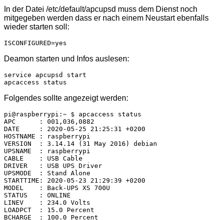
In der Datei /etc/default/apcupsd muss dem Dienst noch
mitgegeben werden dass er nach einem Neustart ebenfalls
wieder starten soll:
ISCONFIGURED=yes
Deamon starten und Infos auslesen:
service apcupsd start

apcaccess status
Folgendes sollte angezeigt werden:
pi@raspberrypi:~ $ apcaccess status

APC      : 001,036,0882

DATE     : 2020-05-25 21:25:31 +0200

HOSTNAME : raspberrypi

VERSION  : 3.14.14 (31 May 2016) debian

UPSNAME  : raspberrypi

CABLE    : USB Cable

DRIVER   : USB UPS Driver

UPSMODE  : Stand Alone

STARTTIME: 2020-05-23 21:29:39 +0200

MODEL    : Back-UPS XS 700U

STATUS   : ONLINE

LINEV    : 234.0 Volts

LOADPCT  : 15.0 Percent

BCHARGE  : 100.0 Percent
