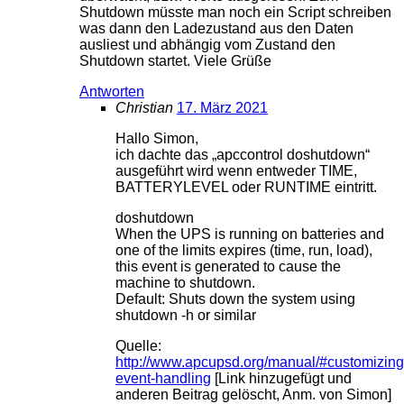
Shutdown müsste man noch ein Script schreiben
was dann den Ladezustand aus den Daten
ausliest und abhängig vom Zustand den
Shutdown startet. Viele Grüße
Antworten
Christian
17. März 2021
Hallo Simon,
ich dachte das „apccontrol doshutdown“
ausgeführt wird wenn entweder TIME,
BATTERYLEVEL oder RUNTIME eintritt.
doshutdown
When the UPS is running on batteries and
one of the limits expires (time, run, load),
this event is generated to cause the
machine to shutdown.
Default: Shuts down the system using
shutdown -h or similar
Quelle:
http://www.apcupsd.org/manual/#customizing
event-handling
[Link hinzugefügt und
anderen Beitrag gelöscht, Anm. von Simon]