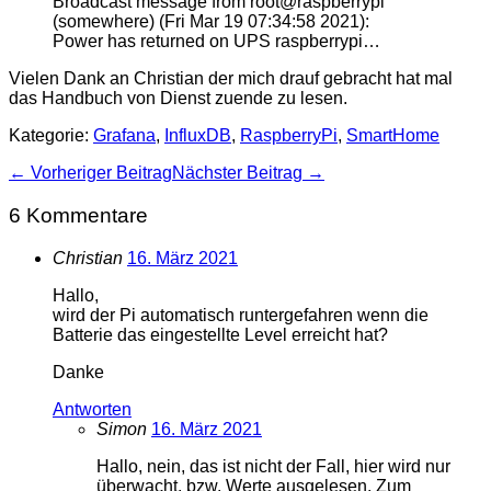
Broadcast message from root@raspberrypi
(somewhere) (Fri Mar 19 07:34:58 2021):
Power has returned on UPS raspberrypi…
Vielen Dank an Christian der mich drauf gebracht hat mal
das Handbuch von Dienst zuende zu lesen.
Kategorie:
Grafana
,
InfluxDB
,
RaspberryPi
,
SmartHome
Beitragsnavigation
← Vorheriger Beitrag
Nächster Beitrag →
6
Kommentare
Christian
16. März 2021
Hallo,
wird der Pi automatisch runtergefahren wenn die
Batterie das eingestellte Level erreicht hat?
Danke
Antworten
Simon
16. März 2021
Hallo, nein, das ist nicht der Fall, hier wird nur
überwacht, bzw. Werte ausgelesen. Zum