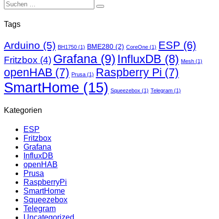
Suchen
nach:
Tags
ESP
(6)
Arduino
(5)
BME280
(2)
BH1750
(1)
CoreOne
(1)
Grafana
(9)
InfluxDB
(8)
Fritzbox
(4)
Mesh
(1)
openHAB
(7)
Raspberry Pi
(7)
Prusa
(1)
SmartHome
(15)
Squeezebox
(1)
Telegram
(1)
Kategorien
ESP
Fritzbox
Grafana
InfluxDB
openHAB
Prusa
RaspberryPi
SmartHome
Squeezebox
Telegram
Uncategorized