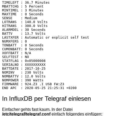
TIMELEFT : 36.7 Minutes

MBATTCHG : 5 Percent

MINTIMEL : 3 Minutes

MAXTIME  : 0 Seconds

SENSE    : Medium

LOTRANS  : 140.0 Volts

HITRANS  : 300.0 Volts

ALARMDEL : 30 Seconds

BATTV    : 13.7 Volts

LASTXFER : Automatic or explicit self test

NUMXFERS : 0

TONBATT  : 0 Seconds

CUMONBATT: 0 Seconds

XOFFBATT : N/A

SELFTEST : NO

STATFLAG : 0x05000008

SERIALNO : XXXXXXXXXX

BATTDATE : 2017-10-25

NOMINV   : 230 Volts

NOMBATTV : 12.0 Volts

NOMPOWER : 390 Watts

FIRMWARE : 924.Z3 .I USB FW:Z3

END APC  : 2020-05-25 21:25:31 +0200
In InfluxDB per Telegraf einlesen
Einfacher gehts fast kaum. In der Datei
/etc/telegraf/telegraf.conf
einfach folgendes einfügen: