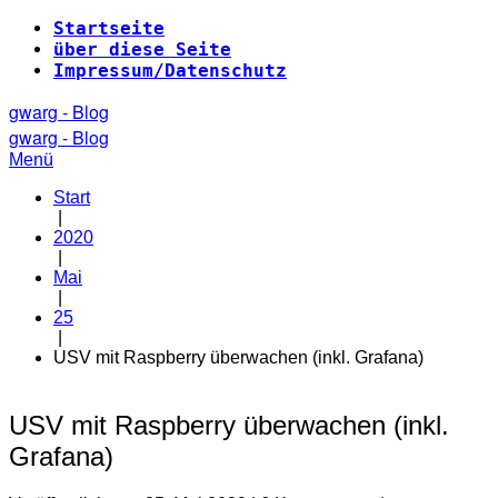
Zum
Startseite
Inhalt
über diese Seite
springen
Impressum/Datenschutz
gwarg - Blog
gwarg - Blog
Menü
Start
|
2020
|
Mai
|
25
|
USV mit Raspberry überwachen (inkl. Grafana)
USV mit Raspberry überwachen (inkl.
Grafana)