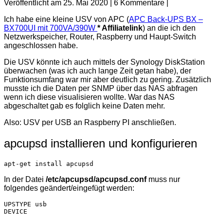
Veröffentlicht am
25. Mai 2020
|
6
Kommentare
|
Ich habe eine kleine USV von APC (
APC Back-UPS BX –
BX700UI mit 700VA/
390W
* Affiliatelink
) an die ich den
Netzwerkspeicher, Router, Raspberry und Haupt-Switch
angeschlossen habe.
Die USV könnte ich auch mittels der Synology DiskStation
überwachen (was ich auch lange Zeit getan habe), der
Funktionsumfang war mir aber deutlich zu gering. Zusätzlich
musste ich die Daten per SNMP über das NAS abfragen
wenn ich diese visualisieren wollte. War das NAS
abgeschaltet gab es folglich keine Daten mehr.
Also: USV per USB an Raspberry PI anschließen.
apcupsd installieren und konfigurieren
apt-get install apcupsd
In der Datei
/etc/apcupsd/apcupsd.conf
muss nur
folgendes geändert/eingefügt werden:
UPSTYPE usb

DEVICE