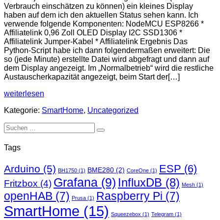
Verbrauch einschätzen zu können) ein kleines Display
haben auf dem ich den aktuellen Status sehen kann. Ich
verwende folgende Komponenten: NodeMCU ESP8266 *
Affiliatelink 0,96 Zoll OLED Display I2C SSD1306 *
Affiliatelink Jumper-Kabel * Affiliatelink Ergebnis Das
Python-Script habe ich dann folgendermaßen erweitert: Die
so (jede Minute) erstellte Datei wird abgefragt und dann auf
dem Display angezeigt. Im „Normalbetrieb“ wird die restliche
Austauscherkapazität angezeigt, beim Start der[…]
Display
weiterlesen
für
Kategorie:
SmartHome
,
Uncategorized
die
Weichwasseranlage
Suchen
nach:
Tags
ESP
(6)
Arduino
(5)
BME280
(2)
BH1750
(1)
CoreOne
(1)
Grafana
(9)
InfluxDB
(8)
Fritzbox
(4)
Mesh
(1)
openHAB
(7)
Raspberry Pi
(7)
Prusa
(1)
SmartHome
(15)
Squeezebox
(1)
Telegram
(1)