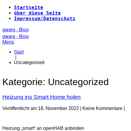
Zum
Startseite
Inhalt
über diese Seite
springen
Impressum/Datenschutz
gwarg - Blog
gwarg - Blog
Menü
Start
|
Uncategorized
Kategorie:
Uncategorized
Heizung ins Smart Home holen
Veröffentlicht am
18. November 2022
|
Keine
Kommentare
|
Heizung
ins
Heizung „smart“ an openHAB anbinden
Smart