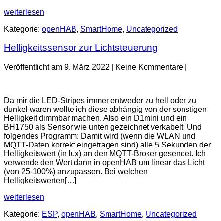
Home
Heizung
weiterlesen
holen
ins
Kategorie:
openHAB
,
SmartHome
,
Uncategorized
Smart
Home
Helligkeitssensor zur Lichtsteuerung
holen
Veröffentlicht am
9. März 2022
|
Keine
Kommentare
|
Helligkeitssensor
zur
Da mir die LED-Stripes immer entweder zu hell oder zu
Lichtsteuerung
dunkel waren wollte ich diese abhängig von der sonstigen
Helligkeit dimmbar machen. Also ein D1mini und ein
BH1750 als Sensor wie unten gezeichnet verkabelt. Und
folgendes Programm: Damit wird (wenn die WLAN und
MQTT-Daten korrekt eingetragen sind) alle 5 Sekunden der
Helligkeitswert (in lux) an den MQTT-Broker gesendet. Ich
verwende den Wert dann in openHAB um linear das Licht
(von 25-100%) anzupassen. Bei welchen
Helligkeitswerten[…]
Helligkeitssensor
weiterlesen
zur
Kategorie:
ESP
,
openHAB
,
SmartHome
,
Uncategorized
Lichtsteuerung