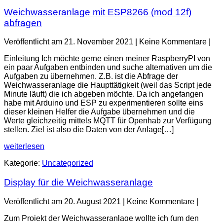
Weichwasseranlage mit ESP8266 (mod 12f)
abfragen
Veröffentlicht am
21. November 2021
|
Keine
Kommentare
|
Einleitung Ich möchte gerne einen meiner RaspberryPI von
ein paar Aufgaben entbinden und suche alternativen um die
Aufgaben zu übernehmen. Z.B. ist die Abfrage der
Weichwasseranlage die Haupttätigkeit (weil das Script jede
Minute läuft) die ich abgeben möchte. Da ich angefangen
habe mit Arduino und ESP zu experimentieren sollte eins
dieser kleinen Helfer die Aufgabe übernehmen und die
Werte gleichzeitig mittels MQTT für Openhab zur Verfügung
stellen. Ziel ist also die Daten von der Anlage[…]
Weichwasseranlage
weiterlesen
mit
Kategorie:
Uncategorized
ESP8266
(mod
Display für die Weichwasseranlage
12f)
abfragen
Veröffentlicht am
20. August 2021
|
Keine
Kommentare
|
Zum Projekt der Weichwasseranlage wollte ich (um den