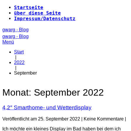
Zum
Startseite
Inhalt
über diese Seite
springen
Impressum/Datenschutz
gwarg - Blog
gwarg - Blog
Menü
Start
|
2022
|
September
Monat:
September 2022
4,2″ Smarthome- und Wetterdisplay
Veröffentlicht am
25. September 2022
|
Keine
Kommentare
|
Ich möchte ein kleines Display im Bad haben bei dem ich