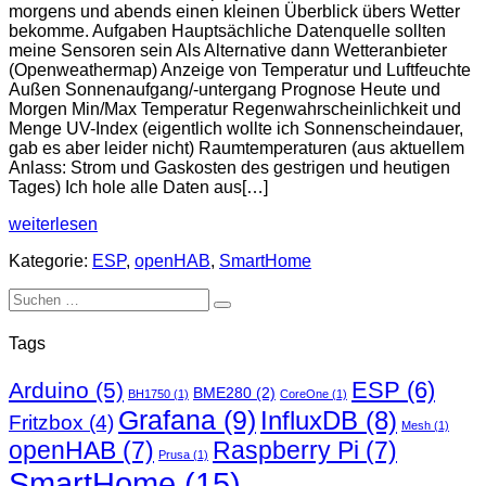
morgens und abends einen kleinen Überblick übers Wetter
bekomme. Aufgaben Hauptsächliche Datenquelle sollten
meine Sensoren sein Als Alternative dann Wetteranbieter
(Openweathermap) Anzeige von Temperatur und Luftfeuchte
Außen Sonnenaufgang/-untergang Prognose Heute und
Morgen Min/Max Temperatur Regenwahrscheinlichkeit und
Menge UV-Index (eigentlich wollte ich Sonnenscheindauer,
gab es aber leider nicht) Raumtemperaturen (aus aktuellem
Anlass: Strom und Gaskosten des gestrigen und heutigen
Tages) Ich hole alle Daten aus[…]
4,2″
weiterlesen
Smarthome-
Kategorie:
ESP
,
openHAB
,
SmartHome
und
Wetterdisplay
Suchen
nach:
Tags
ESP
(6)
Arduino
(5)
BME280
(2)
BH1750
(1)
CoreOne
(1)
Grafana
(9)
InfluxDB
(8)
Fritzbox
(4)
Mesh
(1)
openHAB
(7)
Raspberry Pi
(7)
Prusa
(1)
SmartHome
(15)